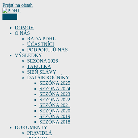
Prejsť na obsah
Menu
PDHL
Podunajská hasičská liga – PDHL
DOMOV
O NÁS
RADA PDHL
ÚČASTNÍCI
PODPORUJÚ NÁS
VÝSLEDKY
SEZÓNA 2026
TABULKA
SIEŇ SLÁVY
ĎALŠIE ROČNÍKY
SEZÓNA 2025
SEZÓNA 2024
SEZÓNA 2023
SEZÓNA 2022
SEZÓNA 2021
SEZÓNA 2020
SEZÓNA 2019
SEZÓNA 2018
DOKUMENTY
PRAVIDLÁ