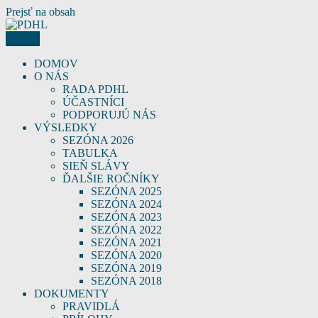
Prejsť na obsah
Menu
PDHL
Podunajská hasičská liga – PDHL
DOMOV
O NÁS
RADA PDHL
ÚČASTNÍCI
PODPORUJÚ NÁS
VÝSLEDKY
SEZÓNA 2026
TABULKA
SIEŇ SLÁVY
ĎALŠIE ROČNÍKY
SEZÓNA 2025
SEZÓNA 2024
SEZÓNA 2023
SEZÓNA 2022
SEZÓNA 2021
SEZÓNA 2020
SEZÓNA 2019
SEZÓNA 2018
DOKUMENTY
PRAVIDLÁ